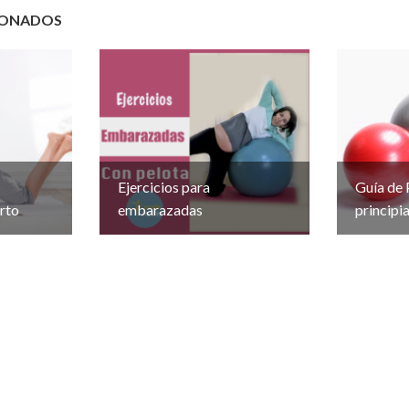
IONADOS
Ejercicios para
Guía de 
rto
embarazadas
principi